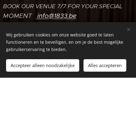
BOOK OUR VENUE 7/7 FOR YOUR SPECIAL
MOMENT
info@1833.be
Wij gebruiken cookies om onze website goed te laten
Ma:
PRIVATE BOOKINGS
functioneren en te beveiligen, en om je de best mogelijke
gebruikerservaring te bieden.
Di:
PRIVATE BOOKINGS
Accepteer alleen noodzakelijke
Alles accepteren
Woe:
PRIVATE BOOKINGS
Do:
17:00 - 23:00
Vrij:
17:00 - 23:00
Zat:
P
RIVATE BOOKINGS
Zon:
PRIVATE BOOKINGS