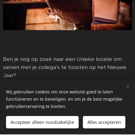
Ben je nog op zoek naar een Unieke locatie om
samen met je collega’s te toosten op het Nieuwe
Jaar?
Contacteer ons voor een vrijblijvend voorstel.
Wij gebruiken cookies om onze website goed te laten
functioneren en te beveiligen, en om je de best mogelijke
gebruikerservaring te bieden.
Joachim Verbrugghe
Accepteer alleen noodzakelijke
Alles accepteren
0496/80.53.83